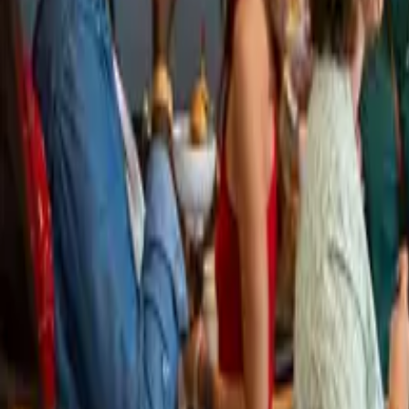
Nos lieux
Nos offres
Notre mission
+33 1 79 35 08 28
Envoyer mon brief
Accueil
Nos lieux
France
Le Palais des Congrès - Paris Saclay
Le Palais des Congrès - Paris Saclay