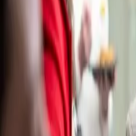
Nos lieux
Nos offres
Notre mission
+33 1 79 35 08 28
Envoyer mon brief
Accueil
Nos lieux
France
Le Metropolitan
Le Metropolitan