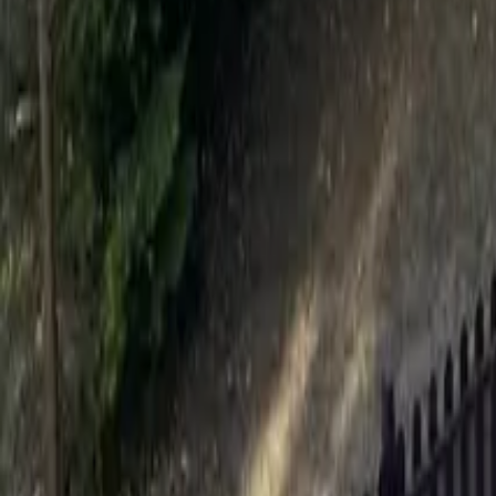
Nos lieux
Nos offres
Notre mission
+33 1 79 35 08 28
Envoyer mon brief
Accueil
Nos lieux
France
Campus des Berges de Seine
Campus des Berges de Seine