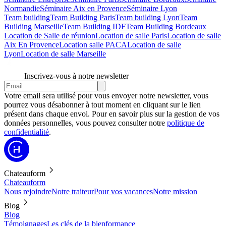
Normandie
Séminaire Aix en Provence
Séminaire Lyon
Team building
Team Building Paris
Team building Lyon
Team
Building Marseille
Team Building IDF
Team Building Bordeaux
Location de Salle de réunion
Location de salle Paris
Location de salle
Aix En Provence
Location salle PACA
Location de salle
Lyon
Location de salle Marseille
Inscrivez-vous à notre newsletter
Votre email sera utilisé pour vous envoyer notre newsletter, vous
pourrez vous désabonner à tout moment en cliquant sur le lien
présent dans chaque envoi. Pour en savoir plus sur la gestion de vos
données personnelles, vous pouvez consulter notre
politique de
confidentialité
.
Chateauform
Chateauform
Nous rejoindre
Notre traiteur
Pour vos vacances
Notre mission
Blog
Blog
Témoignages
Les clés de la bienformance