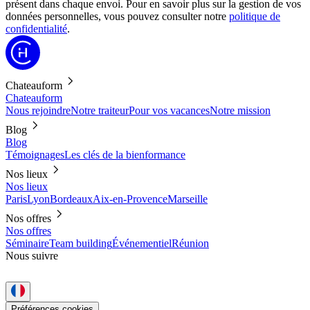
présent dans chaque envoi. Pour en savoir plus sur la gestion de vos
données personnelles, vous pouvez consulter notre
politique de
confidentialité
.
Chateauform
Chateauform
Nous rejoindre
Notre traiteur
Pour vos vacances
Notre mission
Blog
Blog
Témoignages
Les clés de la bienformance
Nos lieux
Nos lieux
Paris
Lyon
Bordeaux
Aix-en-Provence
Marseille
Nos offres
Nos offres
Séminaire
Team building
Événementiel
Réunion
Nous suivre
Préférences cookies