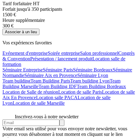
Tarif forfaitaire HT
Forfait jusqu'à 350 participants
1500 €
Heure supplémentaire
300 €
Associer à un lieu
Vos expériences favorites
Evénement d'entreprise
Soirée entreprise
Salon professionnel
Congrès
& Convention
Présentation / lancement produit
Location salle de
formation
Séminaire Entreprise
Séminaire Paris
Séminaire Bordeaux
Séminaire
Normandie
Séminaire Aix en Provence
Séminaire Lyon
Team building
Team Building Paris
Team building Lyon
Team
Building Marseille
Team Building IDF
Team Building Bordeaux
Location de Salle de réunion
Location de salle Paris
Location de salle
Aix En Provence
Location salle PACA
Location de salle
Lyon
Location de salle Marseille
Inscrivez-vous à notre newsletter
Votre email sera utilisé pour vous envoyer notre newsletter, vous
pourrez vous désabonner à tout moment en cliquant sur le lien