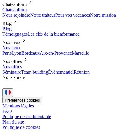
Chateauform
Chateauform
Nous rejoindre
Notre traiteur
Pour vos vacances
Notre mission
Blog
Blog
Témoignages
Les clés de la bienformance
Nos lieux
Nos lieux
Paris
Lyon
Bordeaux
Aix-en-Provence
Marseille
Nos offres
Nos offres
Séminaire
Team building
Événementiel
Réunion
Nous suivre
Préférences cookies
Mentions légales
FAQ
Politique de confidentalité
Plan du site
Politique de cookies