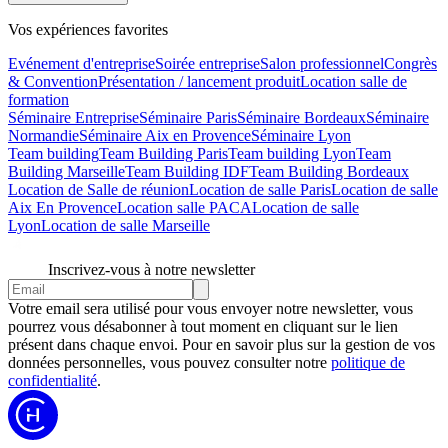
Vos expériences favorites
Evénement d'entreprise
Soirée entreprise
Salon professionnel
Congrès
& Convention
Présentation / lancement produit
Location salle de
formation
Séminaire Entreprise
Séminaire Paris
Séminaire Bordeaux
Séminaire
Normandie
Séminaire Aix en Provence
Séminaire Lyon
Team building
Team Building Paris
Team building Lyon
Team
Building Marseille
Team Building IDF
Team Building Bordeaux
Location de Salle de réunion
Location de salle Paris
Location de salle
Aix En Provence
Location salle PACA
Location de salle
Lyon
Location de salle Marseille
Inscrivez-vous à notre newsletter
Votre email sera utilisé pour vous envoyer notre newsletter, vous
pourrez vous désabonner à tout moment en cliquant sur le lien
présent dans chaque envoi. Pour en savoir plus sur la gestion de vos
données personnelles, vous pouvez consulter notre
politique de
confidentialité
.