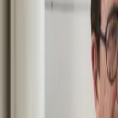
Buscar una ciudad
Servicios
+34 915 64 13 68
Contáctenos
Inicio
Nuestros lugares
Allemagne
Schloss Velen
Schloss Velen