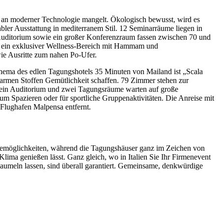
gs an moderner Technologie mangelt. Ökologisch bewusst, wird es
abler Ausstattung in mediterranem Stil. 12 Seminarräume liegen in
 Auditorium sowie ein großer Konferenzraum fassen zwischen 70 und
et ein exklusiver Wellness-Bereich mit Hammam und
ie Ausritte zum nahen Po-Ufer.
e Thema des edlen Tagungshotels 35 Minuten von Mailand ist „Scala
armen Stoffen Gemütlichkeit schaffen. 79 Zimmer stehen zur
ie ein Auditorium und zwei Tagungsräume warten auf große
um Spazieren oder für sportliche Gruppenaktivitäten. Die Anreise mit
Flughafen Malpensa entfernt.
semöglichkeiten, während die Tagungshäuser ganz im Zeichen von
ima genießen lässt. Ganz gleich, wo in Italien Sie Ihr Firmenevent
aumeln lassen, sind überall garantiert. Gemeinsame, denkwürdige