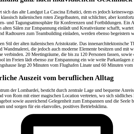
et sich das alte Landgut La Cascina Erbatici, dem es jedoch keineswe
assisch italienischen roten Ziegelbauten, mit schlichter, aber komfort
e Lern- und Tagungsatmosphäre für Konferenzen und Fortbildungen. Ein
in alten Sälen zur Entspannung einlädt und Kreativräume schafft, wart
und Radtouren zum Teambuilding einladen, werden ebenso begeistern w
nen Stil der alten italienischen Aristokratie. Das innenarchitektonisch
nd Wandmalerei, die jedoch auch moderne Elemente besitzen und mit w
erne verbinden. 20 Meetingräume, die bis zu 120 Personen fassen, sow
ool im Freien lädt ebenso zur Entspannung ein wie weite Parkanlagen z
ngshause liegt 20 Minuten vom Flughafen Linate und 60 Minuten vom 
liche Auszeit vom beruflichen Alltag
trum der Lombardei, besticht durch zentrale Lage und bequeme Anrei
 von Rom mit einer magischen Location vertreten, wo sich südliches Kl
ngebot sowie ausreichend Gelegenheit zum Entspannen und die Seele b
 und sorgen für ein elanvolles, positives Betriebsklima.