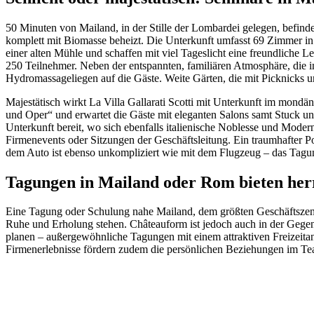
50 Minuten von Mailand, in der Stille der Lombardei gelegen, befind
komplett mit Biomasse beheizt. Die Unterkunft umfasst 69 Zimmer in kl
einer alten Mühle und schaffen mit viel Tageslicht eine freundlich
250 Teilnehmer. Neben der entspannten, familiären Atmosphäre, die 
Hydromassageliegen auf die Gäste. Weite Gärten, die mit Picknicks 
Majestätisch wirkt La Villa Gallarati Scotti mit Unterkunft im mondä
und Oper“ und erwartet die Gäste mit eleganten Salons samt Stuck u
Unterkunft bereit, wo sich ebenfalls italienische Noblesse und Mod
Firmenevents oder Sitzungen der Geschäftsleitung. Ein traumhafter P
dem Auto ist ebenso unkompliziert wie mit dem Flugzeug – das Tagu
Tagungen in Mailand oder Rom bieten herr
Eine Tagung oder Schulung nahe Mailand, dem größten Geschäftszen
Ruhe und Erholung stehen. Châteauform ist jedoch auch in der Gegend
planen – außergewöhnliche Tagungen mit einem attraktiven Freizeita
Firmenerlebnisse fördern zudem die persönlichen Beziehungen im Team