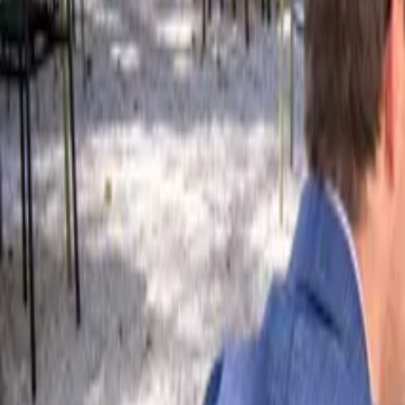
Eine Location finden
Unsere Angebote
+49 2642 40 525 0
Kontakt
Startseite
Unsere Häuser
Italie
La Villa Gallarati Scotti
La Villa Gallarati Scotti