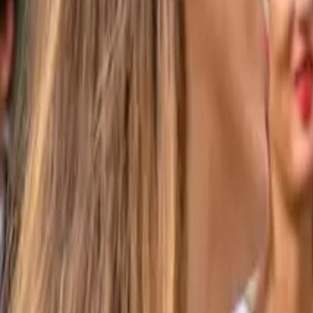
Trova una città
Nostre offerte
+39 03 98 88 93 00
Contattateci
Home
I nostri luoghi
France
La Maison des Centraliens
La Maison des Centraliens