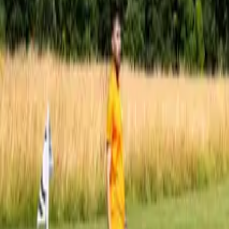
Trova una città
Nostre offerte
+39 03 98 88 93 00
Contattateci
Home
I nostri luoghi
France
Château de Méry sur Oise
Château de Méry sur Oise