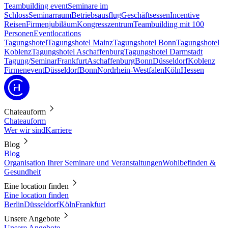
Teambuilding event
Seminare im
Schloss
Seminarraum
Betriebsausflug
Geschäftsessen
Incentive
Reisen
Firmenjubiläum
Kongresszentrum
Teambuilding mit 100
Personen
Eventlocations
Tagungshotel
Tagungshotel Mainz
Tagungshotel Bonn
Tagungshotel
Koblenz
Tagungshotel Aschaffenburg
Tagungshotel Darmstadt
Tagung/Seminar
Frankfurt
Aschaffenburg
Bonn
Düsseldorf
Koblenz
Firmenevent
Düsseldorf
Bonn
Nordrhein-Westfalen
Köln
Hessen
Chateauform
Chateauform
Wer wir sind
Karriere
Blog
Blog
Organisation Ihrer Seminare und Veranstaltungen
Wohlbefinden &
Gesundheit
Eine location finden
Eine location finden
Berlin
Düsseldorf
Köln
Frankfurt
Unsere Angebote
Unsere Angebote