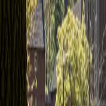
Op zoek naar een specifieke locatie
Ons aanbod
+31 237 99 91 20
Contact
Startpagina
Onze locaties
Pays-Bas
Landhuis Marienheuvel
Landhuis Marienheuvel