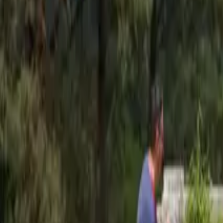
Nos lieux
Nos offres
Notre mission
+33 1 79 35 08 28
Envoyer mon brief
Accueil
Nos lieux
France
Château de Rochefort
Château de Rochefort